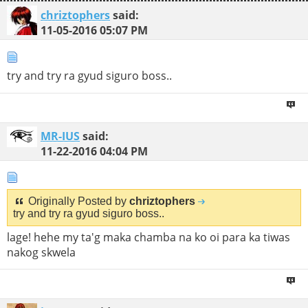
chriztophers
said:
11-05-2016
05:07 PM
try and try ra gyud siguro boss..
MR-IUS
said:
11-22-2016
04:04 PM
Originally Posted by
chriztophers
try and try ra gyud siguro boss..
lage! hehe my ta'g maka chamba na ko oi para ka tiwas
nakog skwela