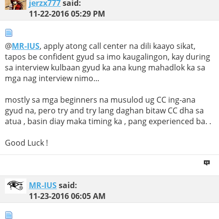
jerzx777
said:
11-22-2016
05:29 PM
@
MR-IUS
, apply atong call center na dili kaayo sikat,
tapos be confident gyud sa imo kaugalingon, kay during
sa interview kulbaan gyud ka ana kung mahadlok ka sa
mga nag interview nimo...
mostly sa mga beginners na musulod ug CC ing-ana
gyud na, pero try and try lang daghan bitaw CC dha sa
atua , basin diay maka timing ka , pang experienced ba. .
Good Luck !
MR-IUS
said:
11-23-2016
06:05 AM