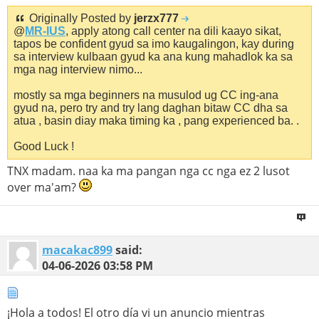
Originally Posted by
jerzx777
@
MR-IUS
, apply atong call center na dili kaayo sikat,
tapos be confident gyud sa imo kaugalingon, kay during
sa interview kulbaan gyud ka ana kung mahadlok ka sa
mga nag interview nimo...
mostly sa mga beginners na musulod ug CC ing-ana
gyud na, pero try and try lang daghan bitaw CC dha sa
atua , basin diay maka timing ka , pang experienced ba. .
Good Luck !
TNX madam. naa ka ma pangan nga cc nga ez 2 lusot
over ma'am?
macakac899
said:
04-06-2026
03:58 PM
¡Hola a todos! El otro día vi un anuncio mientras