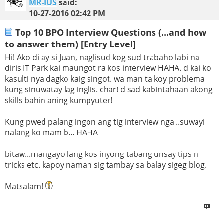
MR-IUS
said:
10-27-2016
02:42 PM
Top 10 BPO Interview Questions (...and how
to answer them) [Entry Level]
Hi! Ako di ay si Juan, naglisud kog sud trabaho labi na
diris IT Park kai maungot ra kos interview HAHA. d kai ko
kasulti nya dagko kaig singot. wa man ta koy problema
kung sinuwatay lag inglis. char! d sad kabintahaan akong
skills bahin aning kumpyuter!
Kung pwed palang ingon ang tig interview nga...suwayi
nalang ko mam b... HAHA
bitaw...mangayo lang kos inyong tabang unsay tips n
tricks etc. kapoy naman sig tambay sa balay sigeg blog.
Matsalam!